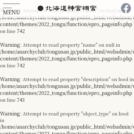
Warning
: Attempt to read property "labels" on bool in
MENU
/home/anarchyclub/tongusan.jp/public_html/webadmin/
メニューを開閉する
content/themes/2022_tongu/function/epro_pageinfo.php
742
on line
Warning
: Attempt to read property "name" on null in
/home/anarchyclub/tongusan.jp/public_html/webadmin/
content/themes/2022_tongu/function/epro_pageinfo.php
742
on line
Warning
: Attempt to read property "description" on bool in
/home/anarchyclub/tongusan.jp/public_html/webadmin/
content/themes/2022_tongu/function/epro_pageinfo.php
743
on line
Warning
: Attempt to read property "object_type" on bool
in
/home/anarchyclub/tongusan.jp/public_html/webadmin/
content/themes/2022_tongu/function/epro_pageinfo.php